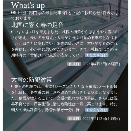
What's up
※上記に部門毎の最新記事3件と下記にお知らせ5件表示し
ております。
北国に響く春の足音
いよいよ4月を迎えました。札幌の街角からはようやく雪の白
さが消え、長い冬を越えた大地が力強く目覚める季節となりま
した。日ごとに増していく陽光の暖かさに、本格的な春の訪れ
を確信し、心が弾む思いでございます。さて、札幌ではこの時
期特有の「雪解け」の風景が広がってい…
全文を読む
2026年4月2日(木曜日)
作成日
大雪の防犯対策
先月の札幌では、実に4シーズンぶりとなる積雪1メートル超
を記録し、冬本番の厳しさを改めて感じさせる状況となりまし
た。積雪が増えることで、交通の乱れや転倒事故、さらには視
界不良など、日常生活に潜む危険性は一気に高まります。特に
朝夕の凍結路面や、除雪作業が十分に行…
全文を読む
2026年2月2日(月曜日)
作成日