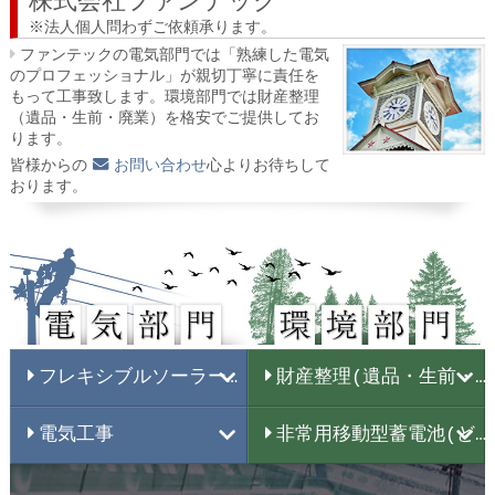
株式会社ファンテック
※法人個人問わずご依頼承ります。
ファンテックの電気部門では「熟練した電気
のプロフェッショナル」が親切丁寧に責任を
もって工事致します。環境部門では財産整理
（遺品・生前・廃業）を格安でご提供してお
ります。
皆様からの
お問い合わせ
心よりお待ちして
おります。
フレキシブルソーラーパネル
財産整理(遺品・生前・廃業）
電気工事
非常用移動型蓄電池(どか電)