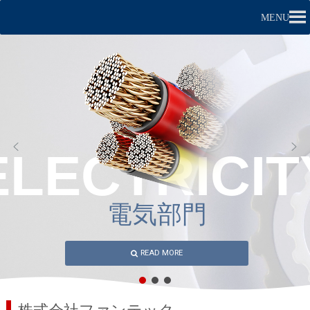
MENU
ELECTRICIT
電
気
部
門
READ MORE